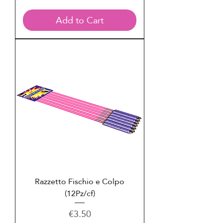
Add to Cart
Razzetto Fischio e Colpo
(12Pz/cf)
Price
€3.50