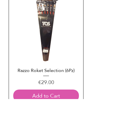
Razzo Roket Selection (6Pz)
Price
€29.00
Add to Cart