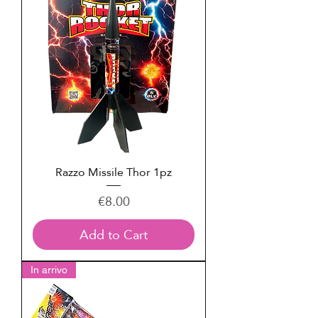
Razzo Missile Thor 1pz
Price
€8.00
Add to Cart
In arrivo