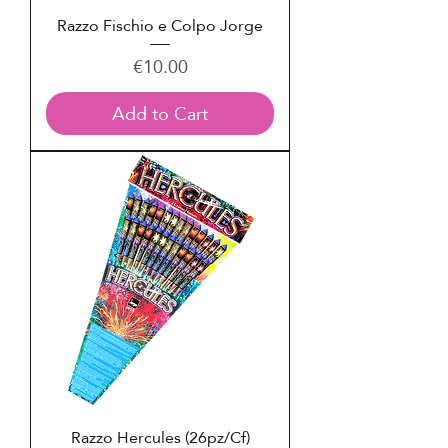
Razzo Fischio e Colpo Jorge
Price
€10.00
Add to Cart
Razzo Hercules (26pz/Cf)