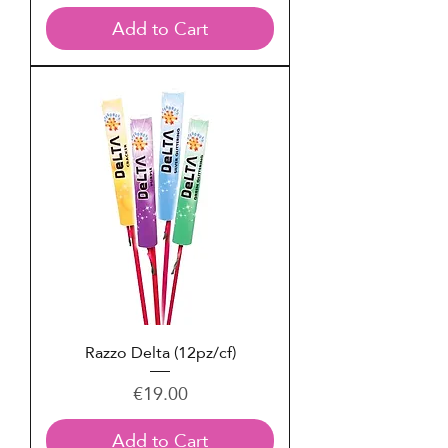
Add to Cart
Razzo Delta (12pz/cf)
Price
€19.00
Add to Cart