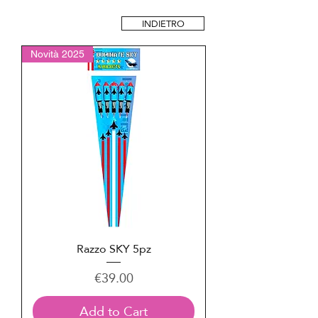
INDIETRO
Novità 2025
Razzo SKY 5pz
Price
€39.00
Add to Cart