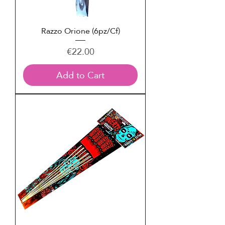
Razzo Orione (6pz/Cf)
Price
€22.00
Add to Cart