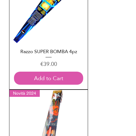
Razzo SUPER BOMBA 4pz
Price
€39.00
Add to Cart
Novità 2024