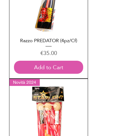
Razzo PREDATOR (4pz/Cf)
Price
€35.00
Add to Cart
Novità 2024