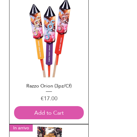
Razzo Orion (3pz/Cf)
Price
€17.00
Add to Cart
In arrivo