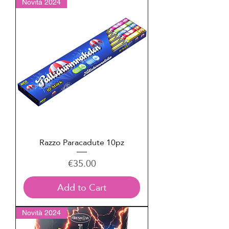
Novità 2024
Razzo Paracadute 10pz
Price
€35.00
Add to Cart
Novità 2024