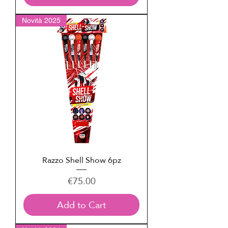
Novità 2025
Razzo Shell Show 6pz
Price
€75.00
Add to Cart