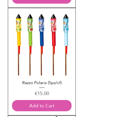
Razzo Polaris (5pz/cf)
Price
€15.00
Add to Cart