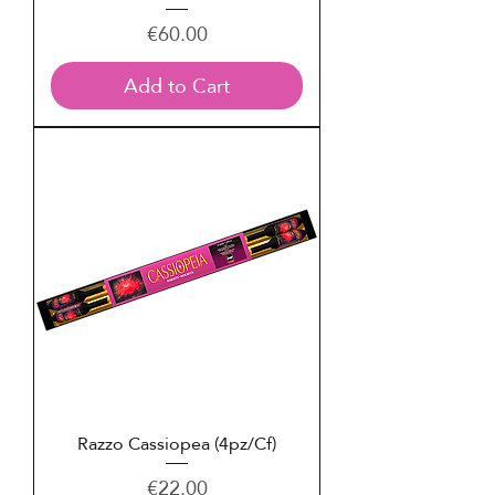
Price
€60.00
Add to Cart
Razzo Cassiopea (4pz/Cf)
Price
€22.00