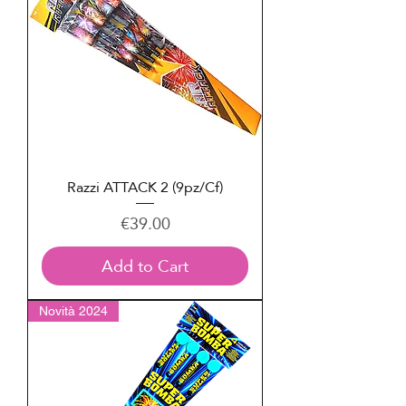
Razzi ATTACK 2 (9pz/Cf)
Price
€39.00
Add to Cart
Novità 2024