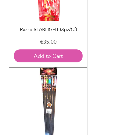
Razzo STARLIGHT (3pz/Cf)
Price
€35.00
Add to Cart