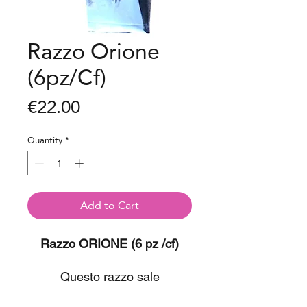
Razzo Orione
(6pz/Cf)
Price
€22.00
Quantity
*
Add to Cart
Razzo ORIONE (6 pz /cf)
Questo razzo sale
velocemente e termina la sua