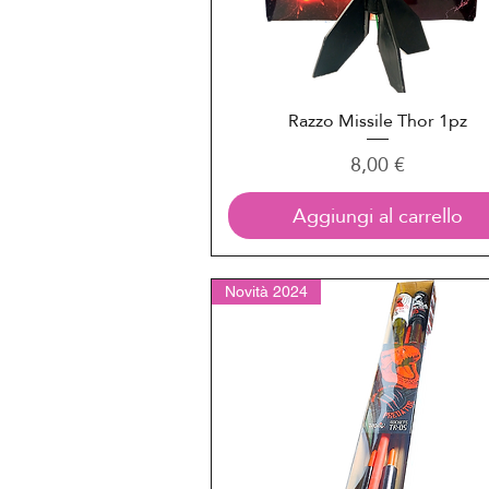
Razzo Missile Thor 1pz
Vista rapida
Prezzo
8,00 €
Aggiungi al carrello
Novità 2024