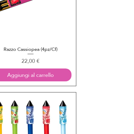
Razzo Cassiopea (4pz/Cf)
Vista rapida
Prezzo
22,00 €
Aggiungi al carrello