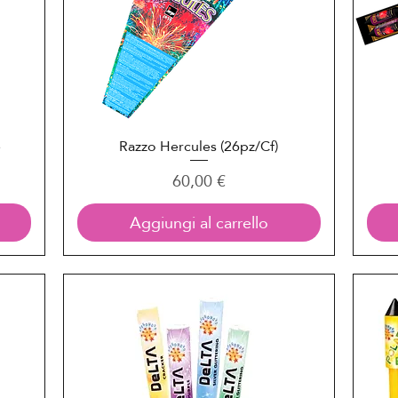
e
Razzo Hercules (26pz/Cf)
Vista rapida
Prezzo
60,00 €
Aggiungi al carrello