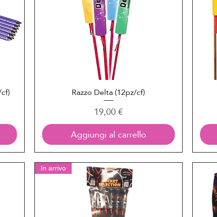
cf)
Razzo Delta (12pz/cf)
Vista rapida
Prezzo
19,00 €
Aggiungi al carrello
In arrivo