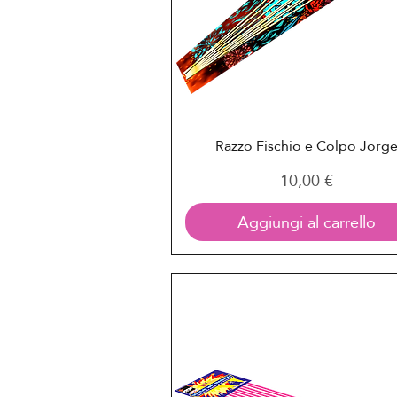
Razzo Fischio e Colpo Jorg
Vista rapida
Prezzo
10,00 €
Aggiungi al carrello