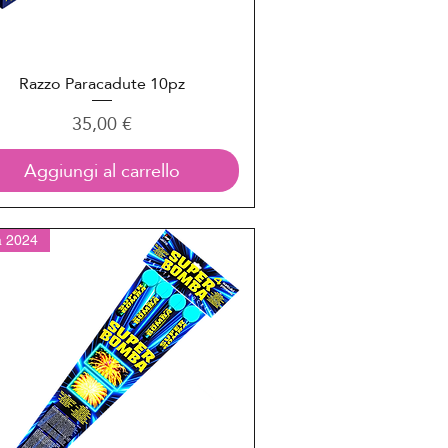
Razzo Paracadute 10pz
Vista rapida
Prezzo
35,00 €
Aggiungi al carrello
à 2024