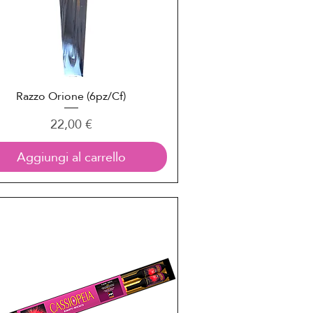
Razzo Orione (6pz/Cf)
Vista rapida
Prezzo
22,00 €
Aggiungi al carrello