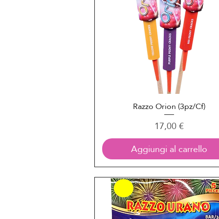
Razzo Orion (3pz/Cf)
Vista rapida
Prezzo
17,00 €
Aggiungi al carrello