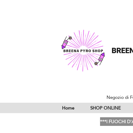
BREEN
Negozio di F
Home
SHOP ONLINE
***I FUOCHI D