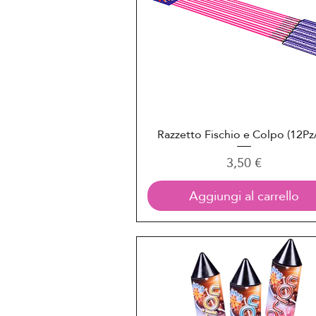
Razzetto Fischio e Colpo (12Pz/
Vista rapida
Prezzo
3,50 €
Aggiungi al carrello