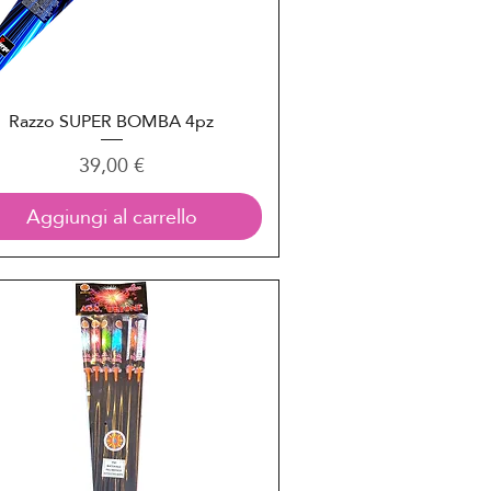
Razzo SUPER BOMBA 4pz
Vista rapida
Prezzo
39,00 €
Aggiungi al carrello