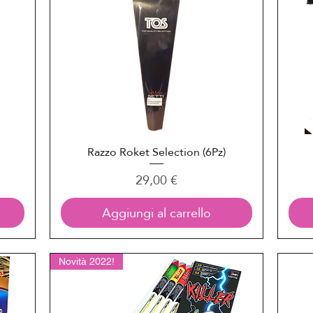
Razzo Roket Selection (6Pz)
Vista rapida
Prezzo
29,00 €
Aggiungi al carrello
Novità 2022!