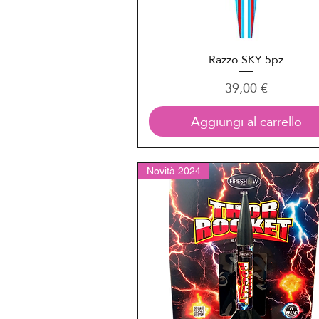
Razzo SKY 5pz
Vista rapida
Prezzo
39,00 €
Aggiungi al carrello
Novità 2024