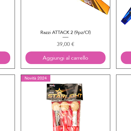
Razzi ATTACK 2 (9pz/Cf)
Vista rapida
Prezzo
39,00 €
Aggiungi al carrello
Novità 2024