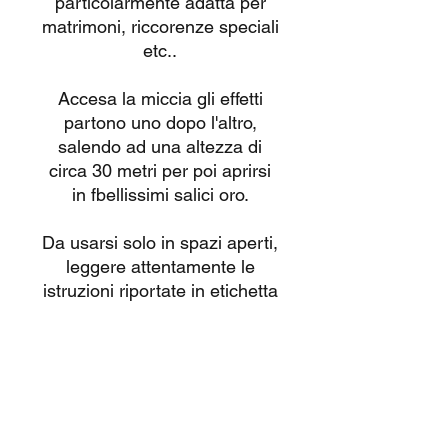
particolarmente adatta per
matrimoni, riccorenze speciali
etc..
Accesa la miccia gli effetti
partono uno dopo l'altro,
salendo ad una altezza di
circa 30 metri per poi aprirsi
in fbellissimi salici oro.
Da usarsi solo in spazi aperti,
leggere attentamente le
istruzioni riportate in etichetta
e guardare le video istruzioni
caricate su
questa pagina
.
Tutti i nostri prodotti sono
omologati CE con vendita
consentita esclusivamente a