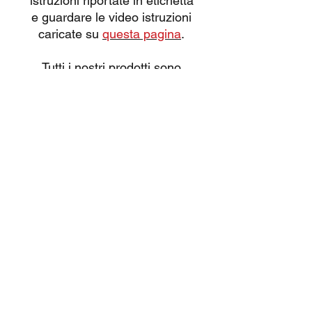
istruzioni riportate in etichetta
e guardare le video istruzioni
caricate su
questa pagina
.
Tutti i nostri prodotti sono
omologati CE con vendita
consentita esclusivamente a
maggiorenni.
NB: le grafiche del prodotto
possono cambiare in funzione
del produttore e delle
desponibilità di magazzino,
fermo restando caratteristiche
ed effetto.
EFFETTI
Colori misti, con peonie,