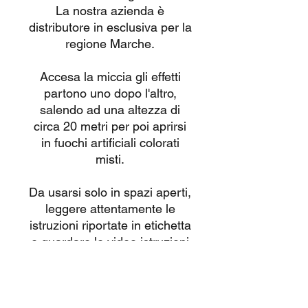
La nostra azienda è
distributore in esclusiva per la
regione Marche.
Accesa la miccia gli effetti
partono uno dopo l'altro,
salendo ad una altezza di
circa 20 metri per poi aprirsi
in fuochi artificiali colorati
misti.
Da usarsi solo in spazi aperti,
leggere attentamente le
istruzioni riportate in etichetta
e guardare le video istruzioni
caricate su
questa pagina
.
Tutti i nostri prodotti sono
omologati CE con vendita