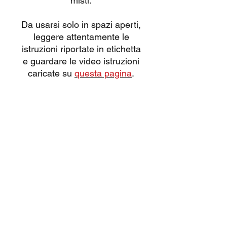
misti.
Da usarsi solo in spazi aperti,
leggere attentamente le
istruzioni riportate in etichetta
e guardare le video istruzioni
caricate su
questa pagina
.
Tutti i nostri prodotti sono
omologati CE con vendita
consentita esclusivamente a
maggiorenni.
NB: le grafiche del prodotto
sono indicative e possono
cambiare in funzione del
produttore e delle
desponibilità di magazzino,
fermo restando caratteristiche