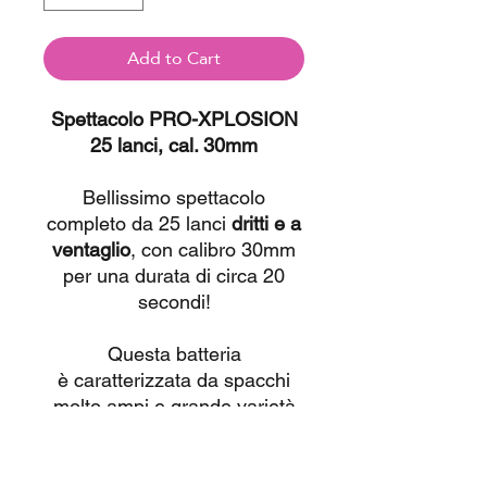
Add to Cart
Spettacolo PRO-XPLOSION
25 lanci, cal. 30mm
Bellissimo spettacolo
completo da 25 lanci
dritti e a
ventaglio
, con calibro 30mm
per una durata di circa 20
secondi!
Questa batteria
è caratterizzata da spacchi
molto ampi e grande varietà
di effetti.
Da usarsi solo in spazi aperti,