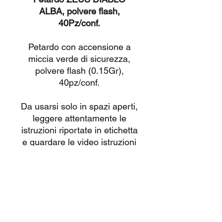
ALBA, polvere flash,
40Pz/conf.
Petardo con accensione a
miccia verde di sicurezza,
polvere flash (0.15Gr),
40pz/conf.
Da usarsi solo in spazi aperti,
leggere attentamente le
istruzioni riportate in etichetta
e guardare le video istruzioni
caricate su questa pagina
.
Tutti i nostri prodotti sono
omologati CE con vendita
consentita esclusivamente a
maggiorenni.