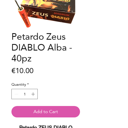
Petardo Zeus
DIABLO Alba -
40pz
Price
€10.00
Quantity
*
Add to Cart
Petardo ZEUS DIABLO