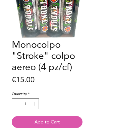
Monocolpo
"Stroke" colpo
aereo (4 pz/cf)
Price
€15.00
Quantity
*
Add to Cart