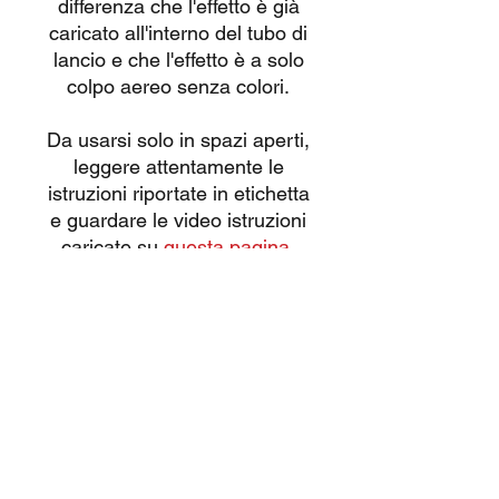
differenza che l'effetto è già
caricato all'interno del tubo di
lancio e che l'effetto è a solo
colpo aereo senza colori.
Da usarsi solo in spazi aperti,
leggere attentamente le
istruzioni riportate in etichetta
e guardare le video istruzioni
caricate su
questa pagina.
Tutti i nostri prodotti sono
omologati CE con vendita
consentita esclusivamente a
maggiorenni.
NB: le grafiche del prodotto
possono cambiare in funzione
del produttore e delle