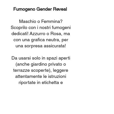
Fumogeno Gender Reveal
Maschio o Femmina?
Scoprilo con i nostri fumogeni
dedicati!
Azzurro o Rosa, ma
con una grafica neutra, per
una sorpresa assicurata!
Da usarsi solo in spazi aperti
(anche giardino privato o
terrazze scoperte), leggere
attentamente le istruzioni
riportate in etichetta e
guardare il video illustrativo
caricato su
questa pagina
.
Tutti i nostri prodotti sono
omologati CE con vendita