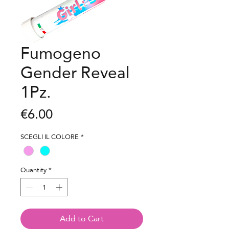
Fumogeno
Gender Reveal
1Pz.
Price
€6.00
SCEGLI IL COLORE
*
Quantity
*
Add to Cart