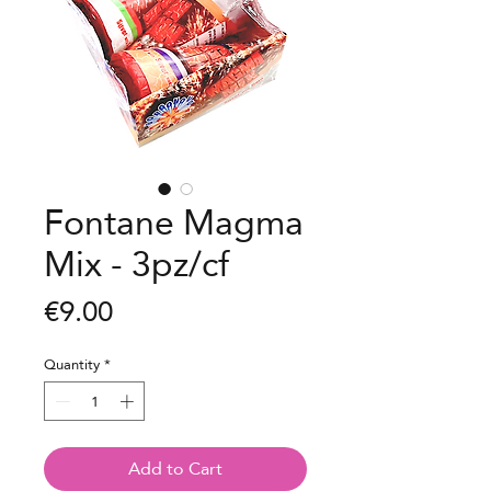
Fontane Magma
Mix - 3pz/cf
Price
€9.00
Quantity
*
Add to Cart