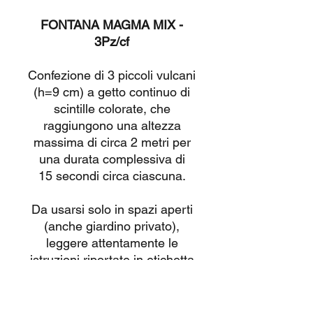
FONTANA MAGMA MIX -
3Pz/cf
Confezione di 3 piccoli vulcani
(h=9 cm) a getto continuo di
scintille colorate, che
raggiungono una altezza
massima di circa 2 metri per
una durata complessiva di
15 secondi circa ciascuna.
Da usarsi solo in spazi aperti
(anche giardino privato),
leggere attentamente le
istruzioni riportate in etichetta
e guardare il video illustrativo
caricato su questa pagina
.