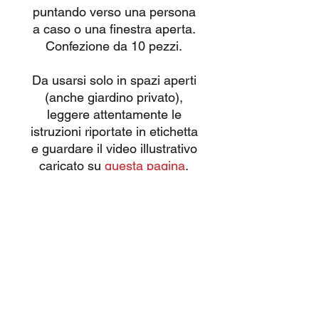
puntando verso una persona
a caso o una finestra aperta.
Confezione da 10 pezzi.
Da usarsi solo in spazi aperti
(anche giardino privato),
leggere attentamente le
istruzioni riportate in etichetta
e guardare il video illustrativo
caricato su
questa pagina
.
Tutti i nostri prodotti sono
omologati CE con vendita
consentita esclusivamente a
maggiorenni.
EFFETTI